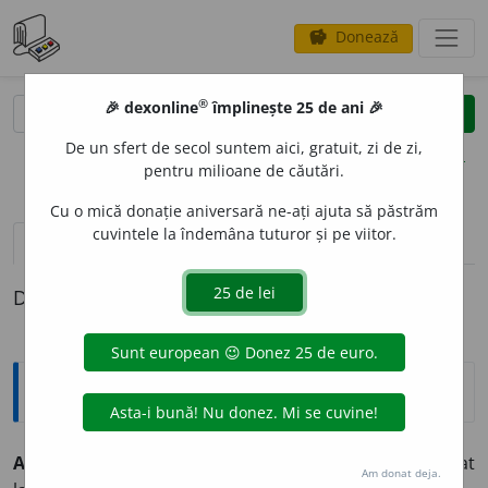
Donează
savings
®
®
🎉 dexonline
împlinește 25 de ani 🎉
caută
clear
search
De un sfert de secol suntem aici, gratuit, zi de zi,
opțiuni
pentru milioane de căutări.
Cu o mică donație aniversară ne-ați ajuta să păstrăm
cuvintele la îndemâna tuturor și pe viitor.
pronunție
(7)
volume_up
definiții (1)
Definiția cu ID-ul 822097:
Explicative DEX
ACLIMATIZ
A
T, -Ă,
aclimatizați, -te,
adj.
Care este adaptat
Am donat deja.