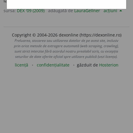
la un mediu nou. –
V.
aclimatiza.
sursa:
DEX '09 (2009)
adăugată de
LauraGellner
acțiuni
Copyright © 2004-2026 dexonline (https://dexonline.ro)
Preluarea, stocarea sau utilizarea datelor de pe acest site, inclusiv
prin orice metode de extragere automată (web scraping, crawling),
sunt strict interzise fără acordul nostru prealabil scris, cu excepția
seturilor de date oferite oficial spre utilizare publică (vezi licența).
licență
confidențialitate
găzduit de
Hosterion