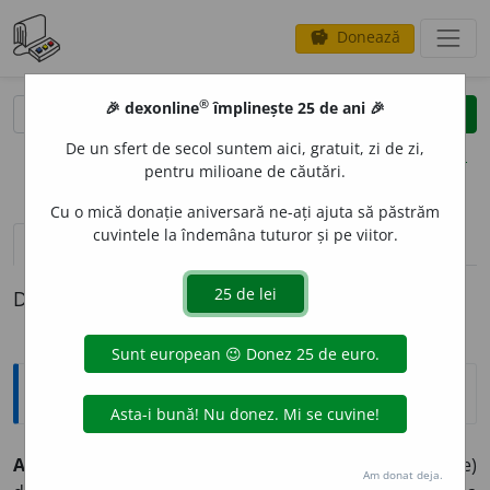
Donează
savings
®
®
🎉 dexonline
împlinește 25 de ani 🎉
caută
clear
search
De un sfert de secol suntem aici, gratuit, zi de zi,
opțiuni
pentru milioane de căutări.
Cu o mică donație aniversară ne-ați ajuta să păstrăm
cuvintele la îndemâna tuturor și pe viitor.
pronunție
(8)
volume_up
definiții (1)
Definiția cu ID-ul 966364:
Sinonime
ACOMOD
A
vb.
a (se) aclimatiza, a (se) adapta, a (se)
Am donat deja.