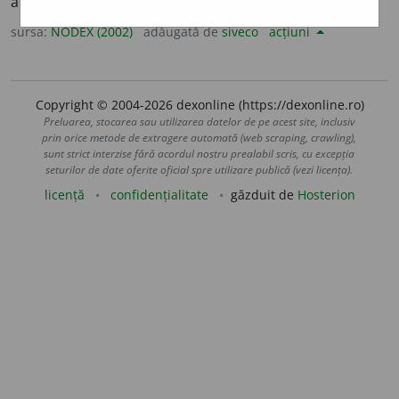
acont. /Din
acont
sursa:
NODEX (2002)
adăugată de
siveco
acțiuni
Copyright © 2004-2026 dexonline (https://dexonline.ro)
Preluarea, stocarea sau utilizarea datelor de pe acest site, inclusiv
prin orice metode de extragere automată (web scraping, crawling),
sunt strict interzise fără acordul nostru prealabil scris, cu excepția
seturilor de date oferite oficial spre utilizare publică (vezi licența).
licență
confidențialitate
găzduit de
Hosterion