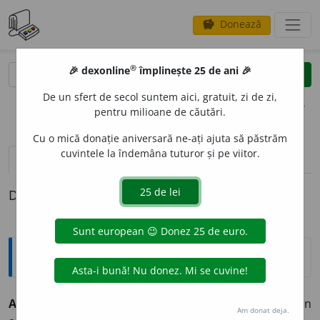
Donează
savings
®
®
🎉 dexonline
împlinește 25 de ani 🎉
caută
clear
search
De un sfert de secol suntem aici, gratuit, zi de zi,
opțiuni
pentru milioane de căutări.
Cu o mică donație aniversară ne-ați ajuta să păstrăm
cuvintele la îndemâna tuturor și pe viitor.
definiții (1)
Definiția cu ID-ul 321752:
Explicative DEX
A ACONT
A
~
e
z
tranz. (sume de bani)
A plăti printr-un
Am donat deja.