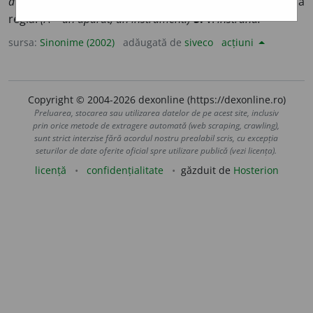
atenție!)
2.
v.
conferi.
3.
(FIZ.)
a sintoniza.
4.
a potrivi, a
regla.
(A ~ un aparat, un instrument.)
5.
v.
înstruna.
sursa:
Sinonime (2002)
adăugată de
siveco
acțiuni
Copyright © 2004-2026 dexonline (https://dexonline.ro)
Preluarea, stocarea sau utilizarea datelor de pe acest site, inclusiv
prin orice metode de extragere automată (web scraping, crawling),
sunt strict interzise fără acordul nostru prealabil scris, cu excepția
seturilor de date oferite oficial spre utilizare publică (vezi licența).
licență
confidențialitate
găzduit de
Hosterion