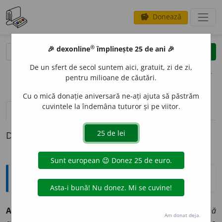
Donează
savings
®
®
🎉 dexonline
împlinește 25 de ani 🎉
caută
clear
search
De un sfert de secol suntem aici, gratuit, zi de zi,
opțiuni
pentru milioane de căutări.
Cu o mică donație aniversară ne-ați ajuta să păstrăm
cuvintele la îndemâna tuturor și pe viitor.
pronunție
(50)
volume_up
definiții (1)
Definiția cu ID-ul 170834:
Sinonime
ACORD
A
vb.
1.
a da, (înv.) a dărui.
(~-mi, te rog, puțină
Am donat deja.