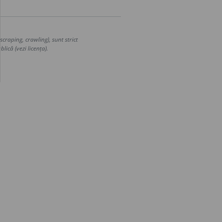
craping, crawling), sunt strict
lică (vezi licența).