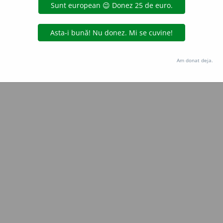
Copyright © 2004-2026 dexonline (https://dexonline.ro)
area datelor de pe acest site, inclusiv prin orice metode de extragere automată (web s
dul nostru prealabil scris, cu excepția seturilor de date oferite oficial spre utilizare pub
Am donat deja.
licență
confidențialitate
găzduit de
Hosterion