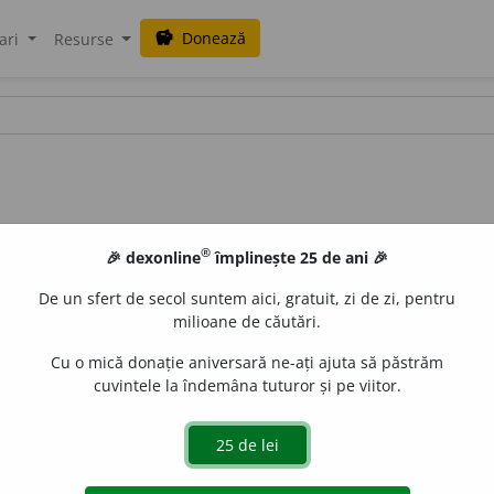
Donează
savings
ari
Resurse
®
🎉 dexonline
împlinește 25 de ani 🎉
De un sfert de secol suntem aici, gratuit, zi de zi, pentru
milioane de căutări.
Cu o mică donație aniversară ne-ați ajuta să păstrăm
cuvintele la îndemâna tuturor și pe viitor.
e
gall
acțiuni