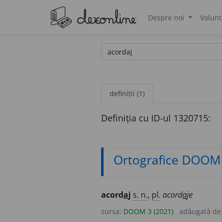
Despre noi
Volunt
®
definiții (1)
Definiția cu ID-ul 1320715:
Ortografice DOOM
acord
a
j
s.
n.
,
pl.
acord
a
je
sursa:
DOOM 3 (2021)
adăugată d