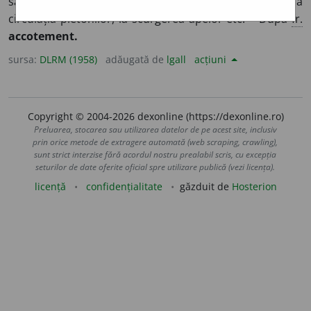
sau nepietruită) de-a lungul unui drum, care servește la
circulația pietonilor, la scurgerea apelor etc. – După
fr.
accotement.
sursa:
DLRM (1958)
adăugată de
lgall
acțiuni
Copyright © 2004-2026 dexonline (https://dexonline.ro)
Preluarea, stocarea sau utilizarea datelor de pe acest site, inclusiv
prin orice metode de extragere automată (web scraping, crawling),
sunt strict interzise fără acordul nostru prealabil scris, cu excepția
seturilor de date oferite oficial spre utilizare publică (vezi licența).
licență
confidențialitate
găzduit de
Hosterion