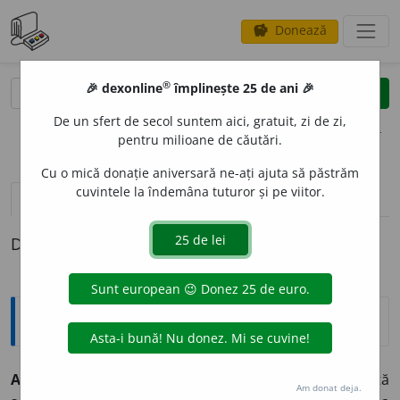
Donează
savings
®
®
🎉 dexonline
împlinește 25 de ani 🎉
caută
clear
search
De un sfert de secol suntem aici, gratuit, zi de zi,
opțiuni
pentru milioane de căutări.
Cu o mică donație aniversară ne-ați ajuta să păstrăm
cuvintele la îndemâna tuturor și pe viitor.
definiții (1)
Definiția cu ID-ul 522452:
Explicative DEX
ACOSTAM
E
NT,
acostamente,
s. n.
Fîșie laterală (nepavată
Am donat deja.