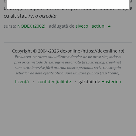
document oficial prin care se confirmă împuternicirea
unui agent diplomatic de a reprezenta un stat în relațiile
cu alt stat. /v.
a acredita
sursa:
NODEX (2002)
adăugată de
siveco
acțiuni
Copyright © 2004-2026 dexonline (https://dexonline.ro)
Preluarea, stocarea sau utilizarea datelor de pe acest site, inclusiv
prin orice metode de extragere automată (web scraping, crawling),
sunt strict interzise fără acordul nostru prealabil scris, cu excepția
seturilor de date oferite oficial spre utilizare publică (vezi licența).
licență
confidențialitate
găzduit de
Hosterion