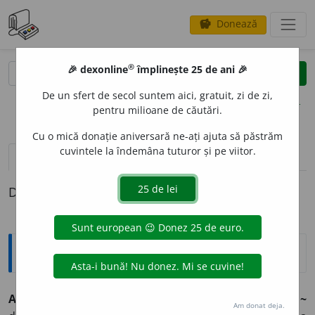
Donează
savings
®
®
🎉 dexonline
împlinește 25 de ani 🎉
caută
clear
search
De un sfert de secol suntem aici, gratuit, zi de zi,
opțiuni
pentru milioane de căutări.
Cu o mică donație aniversară ne-ați ajuta să păstrăm
cuvintele la îndemâna tuturor și pe viitor.
pronunție
(11)
volume_up
definiții (1)
Definiția cu ID-ul 321778:
Explicative DEX
ACREDIT
A
RE ~ări
f. v.
A ACREDITA.
◊
Scrisoare de ~
Am donat deja.