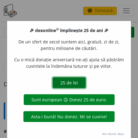
Donează
savings
®
®
🎉 dexonline
împlinește 25 de ani 🎉
caută
clear
search
De un sfert de secol suntem aici, gratuit, zi de zi,
opțiuni
pentru milioane de căutări.
Cu o mică donație aniversară ne-ați ajuta să păstrăm
cuvintele la îndemâna tuturor și pe viitor.
pronunție
(11)
volume_up
definiții (1)
Definiția cu ID-ul 779846:
Ortografice DOOM
acredit
a
re
(a-cre-)
s. f.
,
g.-d.
art.
acredit
ă
rii;
pl.
acredit
ă
ri
Am donat deja.