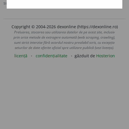
sursa:
DOOM 2 (2005)
adăugată de
raduborza
acțiuni
Copyright © 2004-2026 dexonline (https://dexonline.ro)
Preluarea, stocarea sau utilizarea datelor de pe acest site, inclusiv
prin orice metode de extragere automată (web scraping, crawling),
sunt strict interzise fără acordul nostru prealabil scris, cu excepția
seturilor de date oferite oficial spre utilizare publică (vezi licența).
licență
confidențialitate
găzduit de
Hosterion