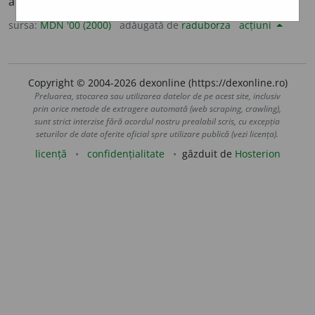
acromatopsie; acromatop. (<
fr.
achromatopsique
)
sursa:
MDN '00 (2000)
adăugată de
raduborza
acțiuni
Copyright © 2004-2026 dexonline (https://dexonline.ro)
Preluarea, stocarea sau utilizarea datelor de pe acest site, inclusiv
prin orice metode de extragere automată (web scraping, crawling),
sunt strict interzise fără acordul nostru prealabil scris, cu excepția
seturilor de date oferite oficial spre utilizare publică (vezi licența).
licență
confidențialitate
găzduit de
Hosterion