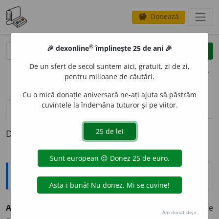
Donează
savings
®
®
🎉 dexonline
împlinește 25 de ani 🎉
caută
clear
search
De un sfert de secol suntem aici, gratuit, zi de zi,
opțiuni
pentru milioane de căutări.
Cu o mică donație aniversară ne-ați ajuta să păstrăm
cuvintele la îndemâna tuturor și pe viitor.
definiții (1)
Definiția cu ID-ul 445892:
Explicative DEX
ACROMAT
O
PSIC, -Ă
adj.
,
s. m.
f.
(suferind) de
Am donat deja.