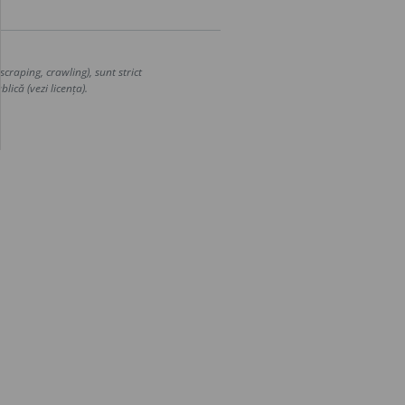
craping, crawling), sunt strict
lică (vezi licența).