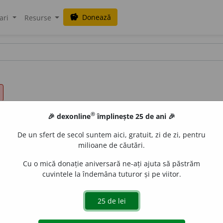
Donează
savings
ari
Resurse
®
🎉 dexonline
împlinește 25 de ani 🎉
De un sfert de secol suntem aici, gratuit, zi de zi, pentru
milioane de căutări.
Cu o mică donație aniversară ne-ați ajuta să păstrăm
cuvintele la îndemâna tuturor și pe viitor.
de
siveco
acțiuni