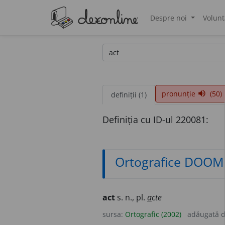
Despre noi
Volunt
®
pronunție
(50)
volume_up
definiții (1)
Definiția cu ID-ul 220081:
Ortografice DOOM
act
s. n., pl.
a
cte
sursa:
Ortografic (2002)
adăugată 