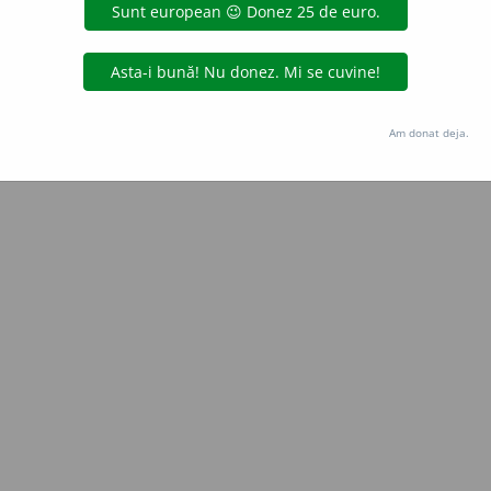
Copyright © 2004-2026 dexonline (https://dexonline.ro)
area datelor de pe acest site, inclusiv prin orice metode de extragere automată (web s
dul nostru prealabil scris, cu excepția seturilor de date oferite oficial spre utilizare pub
Am donat deja.
licență
confidențialitate
găzduit de
Hosterion