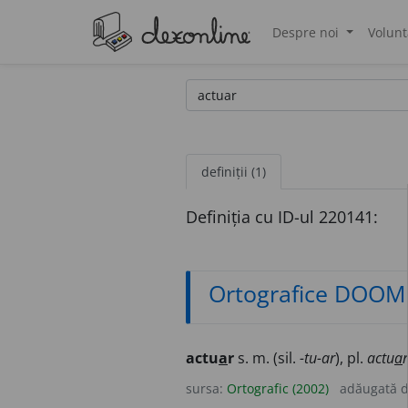
Despre noi
Volunt
®
definiții (1)
Definiția cu ID-ul 220141:
Ortografice DOOM
actu
a
r
s. m. (sil.
-tu-ar
), pl.
actu
a
r
sursa:
Ortografic (2002)
adăugată 