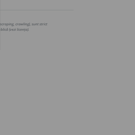
craping, crawling), sunt strict
lică (vezi licența).