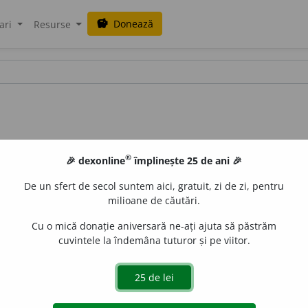
Donează
savings
ari
Resurse
®
🎉 dexonline
împlinește 25 de ani 🎉
De un sfert de secol suntem aici, gratuit, zi de zi, pentru
milioane de căutări.
Cu o mică donație aniversară ne-ați ajuta să păstrăm
cuvintele la îndemâna tuturor și pe viitor.
i
de
siveco
acțiuni