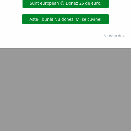
Copyright © 2004-2026 dexonline (https://dexonline.ro)
area datelor de pe acest site, inclusiv prin orice metode de extragere automată (web s
dul nostru prealabil scris, cu excepția seturilor de date oferite oficial spre utilizare pub
Am donat deja.
licență
confidențialitate
găzduit de
Hosterion