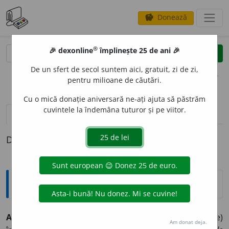
Donează
savings
®
®
🎉 dexonline
împlinește 25 de ani 🎉
caută
clear
search
De un sfert de secol suntem aici, gratuit, zi de zi,
opțiuni
pentru milioane de căutări.
Cu o mică donație aniversară ne-ați ajuta să păstrăm
cuvintele la îndemâna tuturor și pe viitor.
pronunție
(29)
volume_up
definiții (1)
Definiția cu ID-ul 170898:
Sinonime
ACUMUL
A
vb.
1.
a (se) aduna, a (se) concentra, a (se)
Am donat deja.