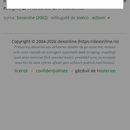
înmagazina, a (se) strânge.
(A ~ o mare cantitate de
energie.)
2.
v.
tezauriza.
3.
v.
economisi.
sursa:
Sinonime (2002)
adăugată de
siveco
acțiuni
Copyright © 2004-2026 dexonline (https://dexonline.ro)
Preluarea, stocarea sau utilizarea datelor de pe acest site, inclusiv
prin orice metode de extragere automată (web scraping, crawling),
sunt strict interzise fără acordul nostru prealabil scris, cu excepția
seturilor de date oferite oficial spre utilizare publică (vezi licența).
licență
confidențialitate
găzduit de
Hosterion