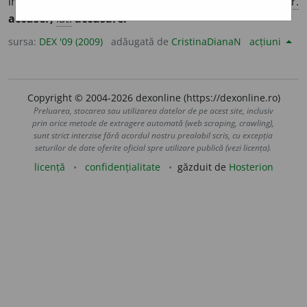
imputa. 2. A arăta, a vădi, a manifesta o reacție. – Din
fr.
accuser,
lat.
accusare.
sursa:
DEX '09 (2009)
adăugată de
CristinaDianaN
acțiuni
Copyright © 2004-2026 dexonline (https://dexonline.ro)
Preluarea, stocarea sau utilizarea datelor de pe acest site, inclusiv
prin orice metode de extragere automată (web scraping, crawling),
sunt strict interzise fără acordul nostru prealabil scris, cu excepția
seturilor de date oferite oficial spre utilizare publică (vezi licența).
licență
confidențialitate
găzduit de
Hosterion