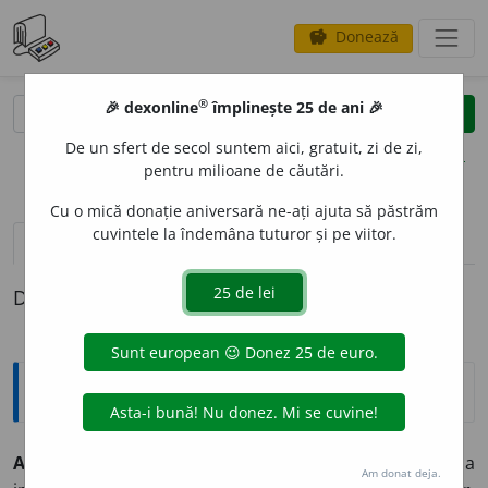
Donează
savings
®
®
🎉 dexonline
împlinește 25 de ani 🎉
caută
clear
search
De un sfert de secol suntem aici, gratuit, zi de zi,
opțiuni
pentru milioane de căutări.
Cu o mică donație aniversară ne-ați ajuta să păstrăm
cuvintele la îndemâna tuturor și pe viitor.
pronunție
(50)
volume_up
definiții (1)
Definiția cu ID-ul 549723:
Explicative DEX
ACUZ
A
,
ac
u
z,
vb.
I.
Tranz.
1.
A învinui, a învinovăți; a
Am donat deja.