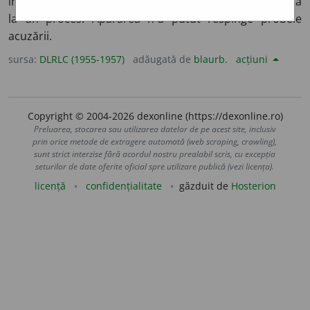
învinovățire. ◊
Act de acuzare.
v.
act
. ◊ Parte care acuză
la un proces. Apărarea n-a putut respinge probele
acuzării.
sursa:
DLRLC (1955-1957)
adăugată de
blaurb.
acțiuni
Copyright © 2004-2026 dexonline (https://dexonline.ro)
Preluarea, stocarea sau utilizarea datelor de pe acest site, inclusiv
prin orice metode de extragere automată (web scraping, crawling),
sunt strict interzise fără acordul nostru prealabil scris, cu excepția
seturilor de date oferite oficial spre utilizare publică (vezi licența).
licență
confidențialitate
găzduit de
Hosterion