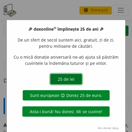
Donează
savings
®
®
🎉 dexonline
împlinește 25 de ani 🎉
caută
clear
search
De un sfert de secol suntem aici, gratuit, zi de zi,
opțiuni
pentru milioane de căutări.
Cu o mică donație aniversară ne-ați ajuta să păstrăm
cuvintele la îndemâna tuturor și pe viitor.
pronunție
(44)
volume_up
definiții (1)
Definiția cu ID-ul 889654:
Explicative DEX
ACUZ
A
RE,
acuzări,
s. f.
Acțiunea de a acuza; învinuire,
Am donat deja.