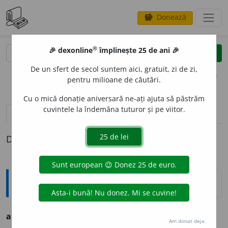
Donează
savings
®
®
🎉 dexonline
împlinește 25 de ani 🎉
caută
clear
search
De un sfert de secol suntem aici, gratuit, zi de zi,
opțiuni
pentru milioane de căutări.
Cu o mică donație aniversară ne-ați ajuta să păstrăm
cuvintele la îndemâna tuturor și pe viitor.
definiții (1)
Definiția cu ID-ul 1320901:
Ortografice DOOM
acvaf
o
rte
s.
f.
, (gravuri)
pl.
acvaf
o
rte
Am donat deja.