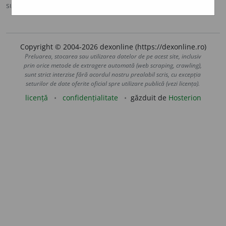
sursa:
DOOM 3 (2021)
adăugată de
gall
acțiuni
Copyright © 2004-2026 dexonline (https://dexonline.ro)
Preluarea, stocarea sau utilizarea datelor de pe acest site, inclusiv
prin orice metode de extragere automată (web scraping, crawling),
sunt strict interzise fără acordul nostru prealabil scris, cu excepția
seturilor de date oferite oficial spre utilizare publică (vezi licența).
licență
confidențialitate
găzduit de
Hosterion