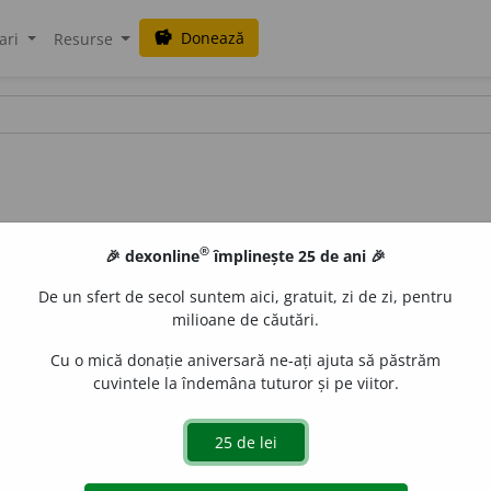
Donează
savings
ari
Resurse
®
🎉 dexonline
împlinește 25 de ani 🎉
De un sfert de secol suntem aici, gratuit, zi de zi, pentru
milioane de căutări.
Cu o mică donație aniversară ne-ați ajuta să păstrăm
cuvintele la îndemâna tuturor și pe viitor.
de execuție
) Lent, în tempo rar. //
s.n.
Arie executată în tempo le
 alcătuită din diferite procedee tehnice executate legat într