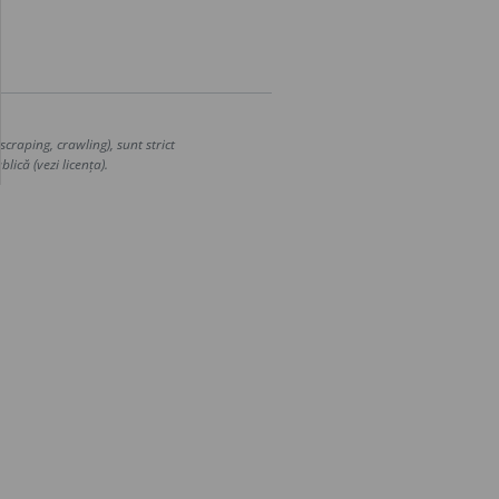
craping, crawling), sunt strict
lică (vezi licența).