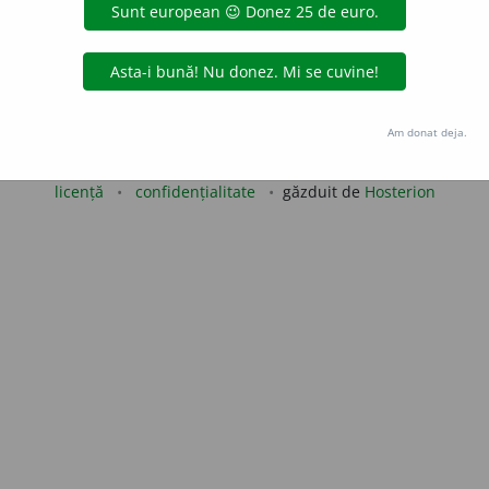
aGellner
acțiuni
Copyright © 2004-2026 dexonline (https://dexonline.ro)
Am donat deja.
area datelor de pe acest site, inclusiv prin orice metode de extragere automată (web s
dul nostru prealabil scris, cu excepția seturilor de date oferite oficial spre utilizare pub
licență
confidențialitate
găzduit de
Hosterion