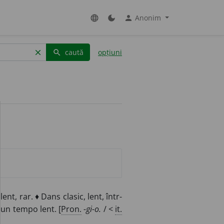
Anonim
language
dark_mode
person
caută
opțiuni
clear
search
nt, rar. ♦ Dans clasic, lent, într-
-un tempo lent. [
Pron.
-gi-o.
/ <
it.