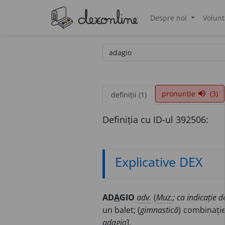
Despre noi
Volunt
®
pronunție
(3)
volume_up
definiții (1)
Definiția cu ID-ul 392506:
Explicative DEX
AD
A
GIO
adv.
(
Muz.
; ca indicație 
un balet; (
gimnastică
) combinație
adagio
].