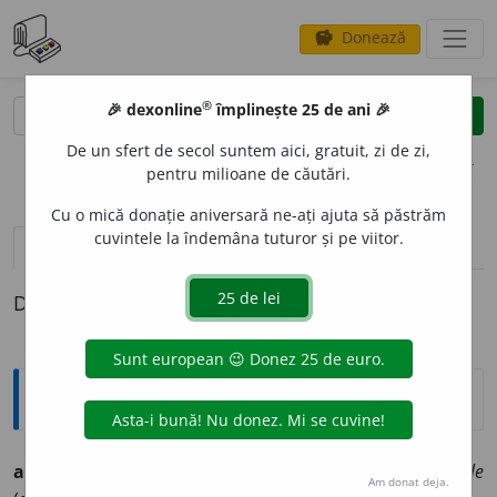
Donează
savings
®
®
🎉 dexonline
împlinește 25 de ani 🎉
caută
clear
search
De un sfert de secol suntem aici, gratuit, zi de zi,
opțiuni
pentru milioane de căutări.
Cu o mică donație aniversară ne-ați ajuta să păstrăm
cuvintele la îndemâna tuturor și pe viitor.
pronunție
(1)
volume_up
definiții (1)
Definiția cu ID-ul 1320925:
Ortografice DOOM
ad
a
giu
(maximă)
s.
n.
,
art.
ad
a
giul
;
pl.
ad
a
gii
,
art.
ad
a
giile
Am donat deja.