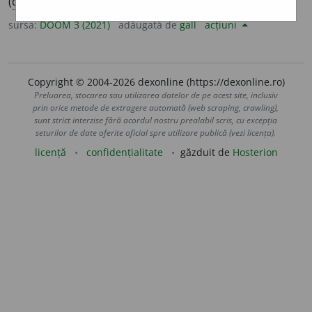
(
desp.
-gi-i-
)
sursa:
DOOM 3 (2021)
adăugată de
gall
acțiuni
Copyright © 2004-2026 dexonline (https://dexonline.ro)
Preluarea, stocarea sau utilizarea datelor de pe acest site, inclusiv
prin orice metode de extragere automată (web scraping, crawling),
sunt strict interzise fără acordul nostru prealabil scris, cu excepția
seturilor de date oferite oficial spre utilizare publică (vezi licența).
licență
confidențialitate
găzduit de
Hosterion