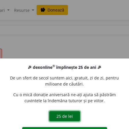
Donează
savings
ari
Resurse
®
🎉 dexonline
împlinește 25 de ani 🎉
De un sfert de secol suntem aici, gratuit, zi de zi, pentru
milioane de căutări.
Cu o mică donație aniversară ne-ați ajuta să păstrăm
cuvintele la îndemâna tuturor și pe viitor.
de
siveco
acțiuni