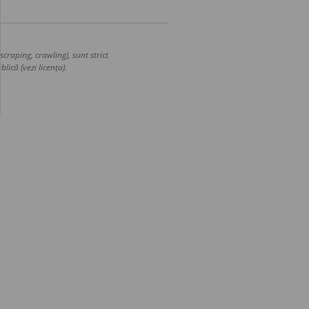
craping, crawling), sunt strict
lică (vezi licența).