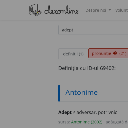
Despre noi
Volunt
®
pronunție
(21)
volume_up
definiții (1)
Definiția cu ID-ul 69402:
Antonime
Adept
≠ adversar, potrivnic
sursa:
Antonime (2002)
adăugată 