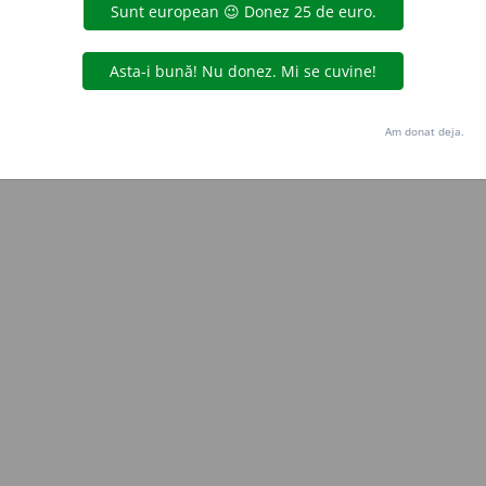
Copyright © 2004-2026 dexonline (https://dexonline.ro)
area datelor de pe acest site, inclusiv prin orice metode de extragere automată (web s
dul nostru prealabil scris, cu excepția seturilor de date oferite oficial spre utilizare pub
Am donat deja.
licență
confidențialitate
găzduit de
Hosterion