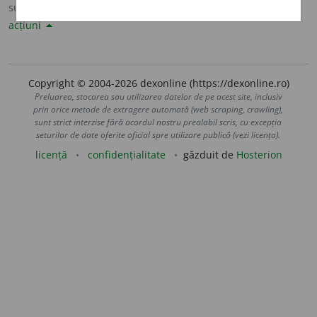
sursa:
DOOM 3 (2021)
adăugată de
Anca Alexandru
acțiuni
Copyright © 2004-2026 dexonline (https://dexonline.ro)
Preluarea, stocarea sau utilizarea datelor de pe acest site, inclusiv
prin orice metode de extragere automată (web scraping, crawling),
sunt strict interzise fără acordul nostru prealabil scris, cu excepția
seturilor de date oferite oficial spre utilizare publică (vezi licența).
licență
confidențialitate
găzduit de
Hosterion