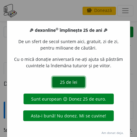
Donează
savings
®
®
🎉 dexonline
împlinește 25 de ani 🎉
caută
clear
search
De un sfert de secol suntem aici, gratuit, zi de zi,
opțiuni
pentru milioane de căutări.
Cu o mică donație aniversară ne-ați ajuta să păstrăm
cuvintele la îndemâna tuturor și pe viitor.
pronunție
(50)
volume_up
definiții (1)
Definiția cu ID-ul 1255149:
Ortografice DOOM
!adine
a
uri
/ (
înv.
)
adine
a
ori
(
desp.
-
nea-uri
/-
nea-ori
)
adv.
Am donat deja.