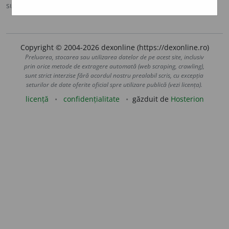
sursa:
MDN '00 (2000)
adăugată de
raduborza
acțiuni
Copyright © 2004-2026 dexonline (https://dexonline.ro)
Preluarea, stocarea sau utilizarea datelor de pe acest site, inclusiv
prin orice metode de extragere automată (web scraping, crawling),
sunt strict interzise fără acordul nostru prealabil scris, cu excepția
seturilor de date oferite oficial spre utilizare publică (vezi licența).
licență
confidențialitate
găzduit de
Hosterion