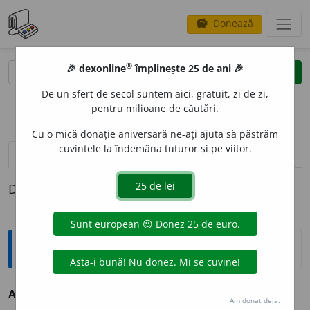
Donează
savings
®
®
🎉 dexonline
împlinește 25 de ani 🎉
caută
clear
search
De un sfert de secol suntem aici, gratuit, zi de zi,
opțiuni
pentru milioane de căutări.
Cu o mică donație aniversară ne-ați ajuta să păstrăm
cuvintele la îndemâna tuturor și pe viitor.
definiții (1)
Definiția cu ID-ul 446198:
Explicative DEX
ADIPOFIBR
O
M
s. n.
lipofibrom. (<
engl.
adipofibroma
)
Am donat deja.