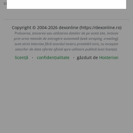
sursa:
Ortografic (2002)
adăugată de
siveco
acțiuni
Copyright © 2004-2026 dexonline (https://dexonline.ro)
Preluarea, stocarea sau utilizarea datelor de pe acest site, inclusiv
prin orice metode de extragere automată (web scraping, crawling),
sunt strict interzise fără acordul nostru prealabil scris, cu excepția
seturilor de date oferite oficial spre utilizare publică (vezi licența).
licență
confidențialitate
găzduit de
Hosterion