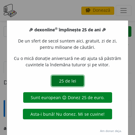
Donează
savings
®
®
🎉 dexonline
împlinește 25 de ani 🎉
caută
clear
search
De un sfert de secol suntem aici, gratuit, zi de zi,
opțiuni
pentru milioane de căutări.
Cu o mică donație aniversară ne-ați ajuta să păstrăm
cuvintele la îndemâna tuturor și pe viitor.
definiții (1)
Definiția cu ID-ul 220396:
Ortografice DOOM
adjudecat
a
r
s. m., pl.
adjudecat
a
ri
Am donat deja.