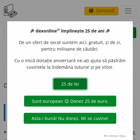
Donează
savings
®
®
🎉 dexonline
împlinește 25 de ani 🎉
caută
clear
search
De un sfert de secol suntem aici, gratuit, zi de zi,
opțiuni
pentru milioane de căutări.
Cu o mică donație aniversară ne-ați ajuta să păstrăm
cuvintele la îndemâna tuturor și pe viitor.
pronunție
(1)
volume_up
definiții (1)
Definiția cu ID-ul 561689:
Explicative DEX
*adjutánt, -ă
adj. (lat.
adjútans, -ántis,
care ajută; it.
Am donat deja.