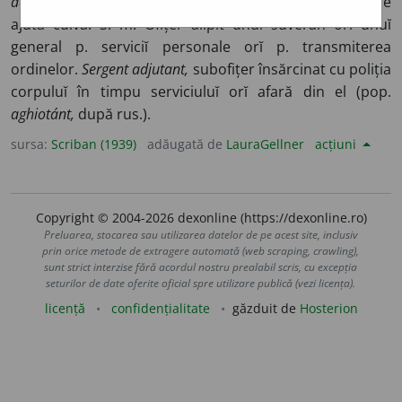
adiutante,
fr.
adjutant;
germ. rus.
adĭutant
). Ajutător, care
ajută cuĭva. S. m. Ofițer alipit unuĭ suveran orĭ unuĭ
general p. serviciĭ personale orĭ p. transmiterea
ordinelor.
Sergent adjutant,
subofițer însărcinat cu poliția
corpuluĭ în timpu serviciuluĭ orĭ afară din el (pop.
aghiotánt,
după rus.).
sursa:
Scriban (1939)
adăugată de
LauraGellner
acțiuni
Copyright © 2004-2026 dexonline (https://dexonline.ro)
Preluarea, stocarea sau utilizarea datelor de pe acest site, inclusiv
prin orice metode de extragere automată (web scraping, crawling),
sunt strict interzise fără acordul nostru prealabil scris, cu excepția
seturilor de date oferite oficial spre utilizare publică (vezi licența).
licență
confidențialitate
găzduit de
Hosterion