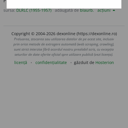
Persoană care admiră.
Admiratorii lui Eminescu.
sursa:
DLRLC (1955-1957)
adăugată de
blaurb.
acțiuni
Copyright © 2004-2026 dexonline (https://dexonline.ro)
Preluarea, stocarea sau utilizarea datelor de pe acest site, inclusiv
prin orice metode de extragere automată (web scraping, crawling),
sunt strict interzise fără acordul nostru prealabil scris, cu excepția
seturilor de date oferite oficial spre utilizare publică (vezi licența).
licență
confidențialitate
găzduit de
Hosterion