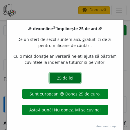
Donează
savings
®
®
🎉 dexonline
împlinește 25 de ani 🎉
caută
clear
search
De un sfert de secol suntem aici, gratuit, zi de zi,
opțiuni
pentru milioane de căutări.
Cu o mică donație aniversară ne-ați ajuta să păstrăm
cuvintele la îndemâna tuturor și pe viitor.
pronunție
(24)
volume_up
definiții (1)
Definiția cu ID-ul 889854:
Explicative DEX
ADMIRAT
O
R, -O
A
RE,
admiratori, -oare,
s. m.
și
f.
Am donat deja.