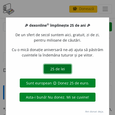
Donează
savings
®
®
🎉 dexonline
împlinește 25 de ani 🎉
caută
clear
search
De un sfert de secol suntem aici, gratuit, zi de zi,
opțiuni
pentru milioane de căutări.
Cu o mică donație aniversară ne-ați ajuta să păstrăm
cuvintele la îndemâna tuturor și pe viitor.
pronunție
(50)
volume_up
definiții (1)
Definiția cu ID-ul 1330284:
Explicative DEX
*
ADOLESC
E
NT
sm.
,
-
TĂ
(
pl.
-
te
)
sf.
Băiețandru, băietan,
Am donat deja.