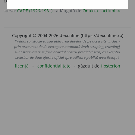
copilandru:
fată măricică
[
fr.
<
lat.
].
sursa:
CADE (1926-1931)
adăugată de
Onukka
acțiuni
Copyright © 2004-2026 dexonline (https://dexonline.ro)
Preluarea, stocarea sau utilizarea datelor de pe acest site, inclusiv
prin orice metode de extragere automată (web scraping, crawling),
sunt strict interzise fără acordul nostru prealabil scris, cu excepția
seturilor de date oferite oficial spre utilizare publică (vezi licența).
licență
confidențialitate
găzduit de
Hosterion