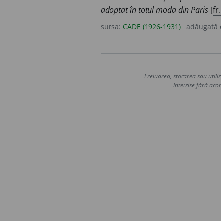
adoptat în totul moda din Paris
[
fr.
sursa:
CADE (1926-1931)
adăugată
Preluarea, stocarea sau utiliz
interzise fără acor