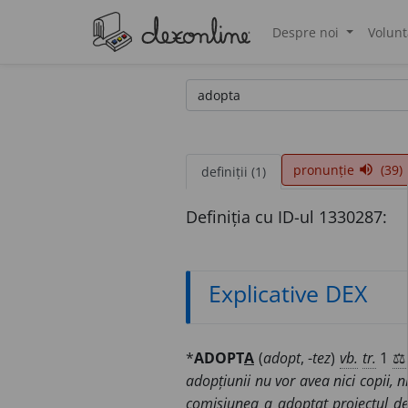
Despre noi
Volunt
®
pronunție
(39)
volume_up
definiții (1)
Definiția cu ID-ul 1330287:
Explicative DEX
*
ADOPT
A
(
adopt
, -
tez
)
vb.
tr.
1
⚖️
adopțiunii nu vor avea nici copii, n
comisiunea a adoptat proiectul de