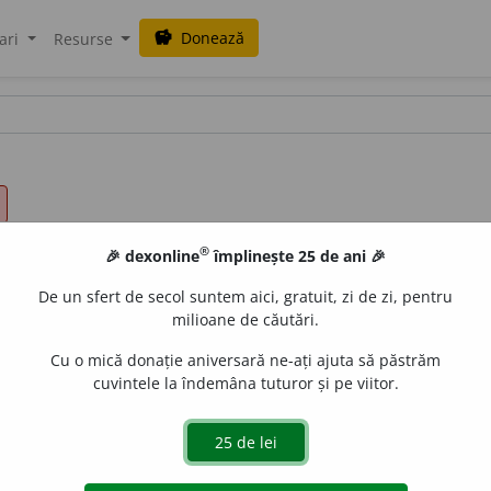
Donează
savings
ari
Resurse
®
🎉 dexonline
împlinește 25 de ani 🎉
De un sfert de secol suntem aici, gratuit, zi de zi, pentru
milioane de căutări.
Cu o mică donație aniversară ne-ați ajuta să păstrăm
cuvintele la îndemâna tuturor și pe viitor.
A lua de suflet, a face pe cineva copil de suflet, a înfia:
nu p
ici descendenți legitimi
(COD. -CIV.)
¶
2 A-și însuși (o părere, u
 lege
¶
3 A alege ceva ca fiind mai bun, mai plăcut, mai 