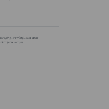
craping, crawling), sunt strict
lică (vezi licența).