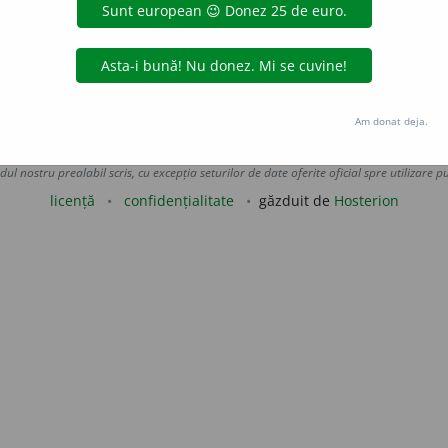
<
lat.
].
 de
Onukka
acțiuni
Am donat deja.
Copyright © 2004-2026 dexonline (https://dexonline.ro)
area datelor de pe acest site, inclusiv prin orice metode de extragere automată (web s
dul nostru prealabil scris, cu excepția seturilor de date oferite oficial spre utilizare pub
licență
confidențialitate
găzduit de
Hosterion