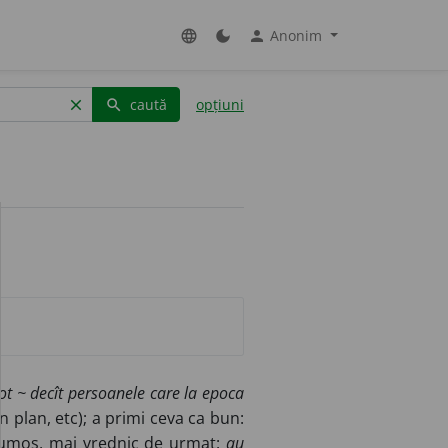
Anonim
language
dark_mode
person
caută
opțiuni
clear
search
ot ~ decît persoanele care la epoca
n plan, etc); a primi ceva ca bun:
frumos, mai vrednic de urmat:
au