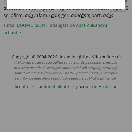
perf. s.
1
sg.
adus
e
i
, 1
pl.
ad
u
serăm
,
m.m.c.p.
1
pl.
adus
e
serăm
;
conj.
prez.
1
sg.
să ad
u
c
, 3
să ad
u
că
;
imper.
2
sg.
afirm.
ad
u
/ (
fam.
)
a
du
;
ger.
aduc
â
nd
;
part.
ad
u
s
sursa:
DOOM 3 (2021)
adăugată de
Anca Alexandru
acțiuni
Copyright © 2004-2026 dexonline (https://dexonline.ro)
Preluarea, stocarea sau utilizarea datelor de pe acest site, inclusiv
prin orice metode de extragere automată (web scraping, crawling),
sunt strict interzise fără acordul nostru prealabil scris, cu excepția
seturilor de date oferite oficial spre utilizare publică (vezi licența).
licență
confidențialitate
găzduit de
Hosterion