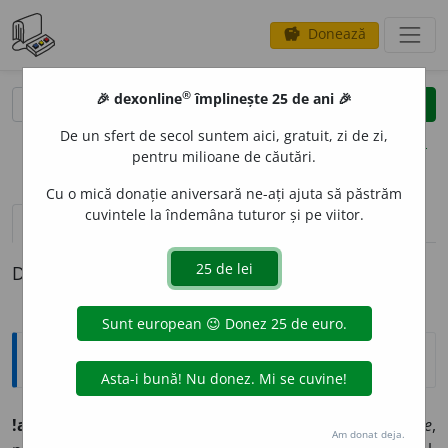
Donează
savings
®
®
🎉 dexonline
împlinește 25 de ani 🎉
caută
clear
search
De un sfert de secol suntem aici, gratuit, zi de zi,
opțiuni
pentru milioane de căutări.
Cu o mică donație aniversară ne-ați ajuta să păstrăm
cuvintele la îndemâna tuturor și pe viitor.
pronunție
(50)
volume_up
definiții (1)
Definiția cu ID-ul 1255161:
Ortografice DOOM
!ad
u
ce (a ~)
vb.
,
ind.
prez.
1
sg.
și 3
pl.
ad
u
c
, 3
sg.
ad
u
ce
,
Am donat deja.