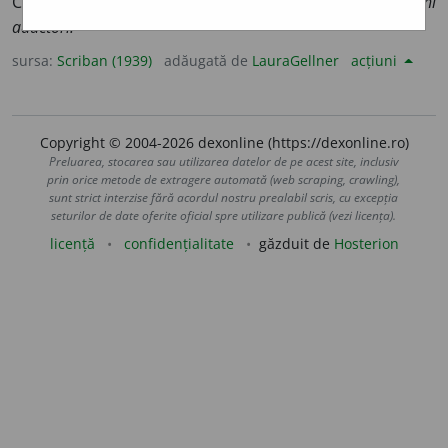
Care apropie de corp părțile de care e legat:
mușchĭ
aductorĭ.
sursa:
Scriban (1939)
adăugată de
LauraGellner
acțiuni
Copyright © 2004-2026 dexonline (https://dexonline.ro)
Preluarea, stocarea sau utilizarea datelor de pe acest site, inclusiv
prin orice metode de extragere automată (web scraping, crawling),
sunt strict interzise fără acordul nostru prealabil scris, cu excepția
seturilor de date oferite oficial spre utilizare publică (vezi licența).
licență
confidențialitate
găzduit de
Hosterion