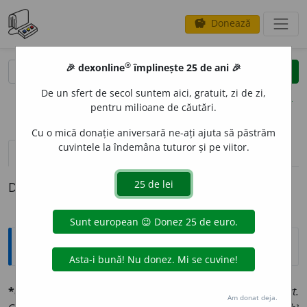
Donează
savings
®
®
🎉 dexonline
împlinește 25 de ani 🎉
caută
clear
search
De un sfert de secol suntem aici, gratuit, zi de zi,
opțiuni
pentru milioane de căutări.
Cu o mică donație aniversară ne-ați ajuta să păstrăm
cuvintele la îndemâna tuturor și pe viitor.
pronunție
(1)
volume_up
definiții (1)
Definiția cu ID-ul 561792:
Explicative DEX
*aductór, -oáre
adj. (lat.
adductor.
V.
abductor
).
Anat.
Am donat deja.