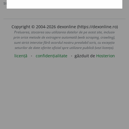
sursa:
Ortografic (2002)
adăugată de
siveco
acțiuni
Copyright © 2004-2026 dexonline (https://dexonline.ro)
Preluarea, stocarea sau utilizarea datelor de pe acest site, inclusiv
prin orice metode de extragere automată (web scraping, crawling),
sunt strict interzise fără acordul nostru prealabil scris, cu excepția
seturilor de date oferite oficial spre utilizare publică (vezi licența).
licență
confidențialitate
găzduit de
Hosterion