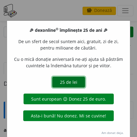
Donează
savings
®
®
🎉 dexonline
împlinește 25 de ani 🎉
caută
clear
search
De un sfert de secol suntem aici, gratuit, zi de zi,
opțiuni
pentru milioane de căutări.
Cu o mică donație aniversară ne-ați ajuta să păstrăm
cuvintele la îndemâna tuturor și pe viitor.
definiții (1)
Definiția cu ID-ul 220516:
Ortografice DOOM
adumbr
i
vb. (sil. mf.
ad-
) → umbri
Am donat deja.