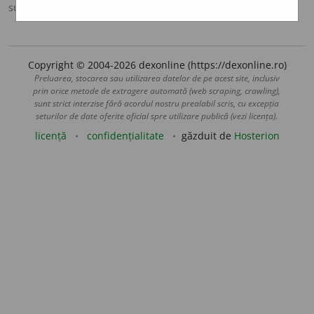
sursa:
DOOM 2 (2005)
adăugată de
raduborza
acțiuni
Copyright © 2004-2026 dexonline (https://dexonline.ro)
Preluarea, stocarea sau utilizarea datelor de pe acest site, inclusiv
prin orice metode de extragere automată (web scraping, crawling),
sunt strict interzise fără acordul nostru prealabil scris, cu excepția
seturilor de date oferite oficial spre utilizare publică (vezi licența).
licență
confidențialitate
găzduit de
Hosterion