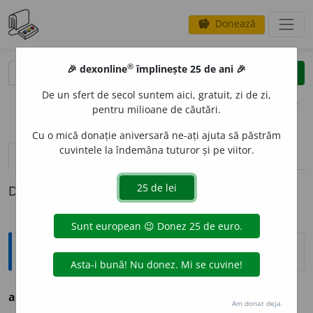
Donează
savings
®
®
🎉 dexonline
împlinește 25 de ani 🎉
caută
clear
search
De un sfert de secol suntem aici, gratuit, zi de zi,
opțiuni
pentru milioane de căutări.
Cu o mică donație aniversară ne-ați ajuta să păstrăm
cuvintele la îndemâna tuturor și pe viitor.
pronunție
(4)
volume_up
definiții (1)
Definiția cu ID-ul 780285:
Ortografice DOOM
afemei
a
t
adj.
m.
,
s. m.
,
pl.
afemei
a
ți
Am donat deja.