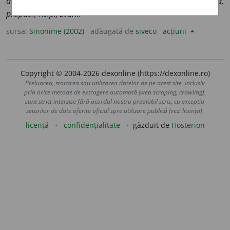
dedica, destina, devota, hărăzi, irosi, împrăștia, închina,
prăpădi, risipi, zvârli.
sursa:
Sinonime (2002)
adăugată de
siveco
acțiuni
Copyright © 2004-2026 dexonline (https://dexonline.ro)
Preluarea, stocarea sau utilizarea datelor de pe acest site, inclusiv
prin orice metode de extragere automată (web scraping, crawling),
sunt strict interzise fără acordul nostru prealabil scris, cu excepția
seturilor de date oferite oficial spre utilizare publică (vezi licența).
licență
confidențialitate
găzduit de
Hosterion