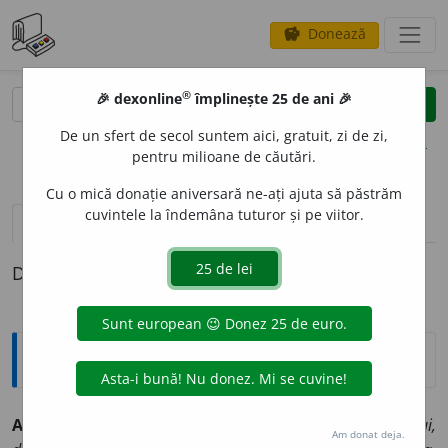
Donează
savings
®
®
🎉 dexonline
împlinește 25 de ani 🎉
caută
clear
search
De un sfert de secol suntem aici, gratuit, zi de zi,
opțiuni
pentru milioane de căutări.
Cu o mică donație aniversară ne-ați ajuta să păstrăm
cuvintele la îndemâna tuturor și pe viitor.
definiții (1)
Definiția cu ID-ul 171117:
Sinonime
AFIEROS
I
vb. v.
arunca, azvârli, cheltui, consacra, dărui,
Am donat deja.