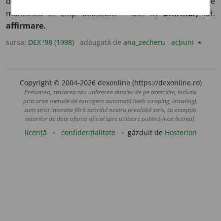
declara (în mod ferm).
2.
Refl.
A se remarca, a se
manifesta în chip deosebit. – Din
fr.
affirmer,
lat.
affirmare.
sursa:
DEX '98 (1998)
adăugată de
ana_zecheru
acțiuni
Copyright © 2004-2026 dexonline (https://dexonline.ro)
Preluarea, stocarea sau utilizarea datelor de pe acest site, inclusiv
prin orice metode de extragere automată (web scraping, crawling),
sunt strict interzise fără acordul nostru prealabil scris, cu excepția
seturilor de date oferite oficial spre utilizare publică (vezi licența).
licență
confidențialitate
găzduit de
Hosterion