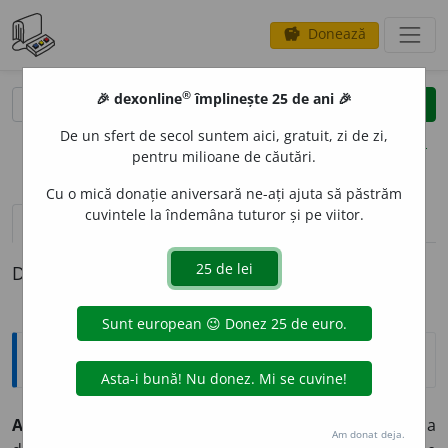
Donează
savings
®
®
🎉 dexonline
împlinește 25 de ani 🎉
caută
clear
search
De un sfert de secol suntem aici, gratuit, zi de zi,
opțiuni
pentru milioane de căutări.
Cu o mică donație aniversară ne-ați ajuta să păstrăm
cuvintele la îndemâna tuturor și pe viitor.
pronunție
(45)
volume_up
definiții (1)
Definiția cu ID-ul 1196:
Explicative DEX
AFIRM
A
,
af
i
rm,
vb.
I.
1.
Tranz.
A susține (cu tărie), a
Am donat deja.