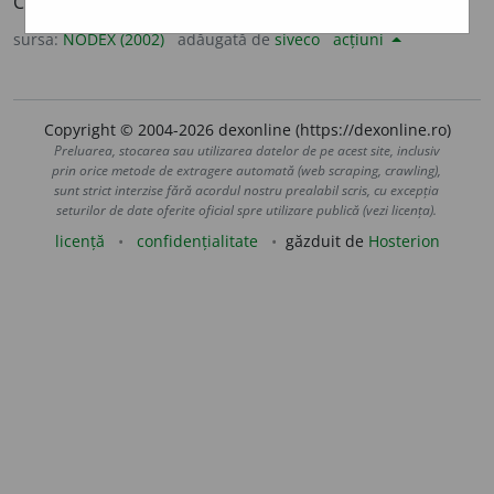
Care este neinflamabil. /<fr.
aphlogistique
sursa:
NODEX (2002)
adăugată de
siveco
acțiuni
Copyright © 2004-2026 dexonline (https://dexonline.ro)
Preluarea, stocarea sau utilizarea datelor de pe acest site, inclusiv
prin orice metode de extragere automată (web scraping, crawling),
sunt strict interzise fără acordul nostru prealabil scris, cu excepția
seturilor de date oferite oficial spre utilizare publică (vezi licența).
licență
confidențialitate
găzduit de
Hosterion