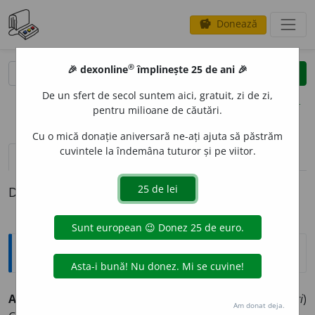
Donează
savings
®
®
🎉 dexonline
împlinește 25 de ani 🎉
caută
clear
search
De un sfert de secol suntem aici, gratuit, zi de zi,
opțiuni
pentru milioane de căutări.
Cu o mică donație aniversară ne-ați ajuta să păstrăm
cuvintele la îndemâna tuturor și pe viitor.
definiții (1)
Definiția cu ID-ul 322165:
Explicative DEX
AFLOG
I
STIC ~că (~ci, ~ce)
(despre substanțe sau corpuri
)
Am donat deja.