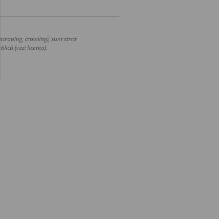
craping, crawling), sunt strict
lică (vezi licența).