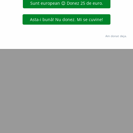
Copyright © 2004-2026 dexonline (https://dexonline.ro)
area datelor de pe acest site, inclusiv prin orice metode de extragere automată (web s
dul nostru prealabil scris, cu excepția seturilor de date oferite oficial spre utilizare pub
Am donat deja.
licență
confidențialitate
găzduit de
Hosterion