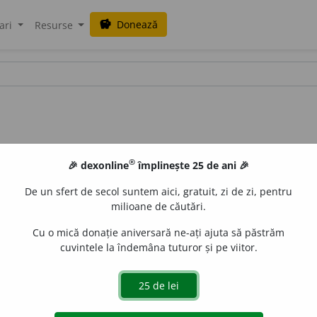
Donează
savings
ari
Resurse
®
🎉 dexonline
împlinește 25 de ani 🎉
De un sfert de secol suntem aici, gratuit, zi de zi, pentru
milioane de căutări.
Cu o mică donație aniversară ne-ați ajuta să păstrăm
cuvintele la îndemâna tuturor și pe viitor.
de
siveco
acțiuni