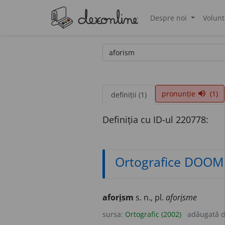
Despre noi
Volunt
®
pronunție
(1)
volume_up
definiții (1)
Definiția cu ID-ul 220778:
Ortografice DOOM
afor
i
sm
s. n., pl.
afor
i
sme
sursa:
Ortografic (2002)
adăugată 