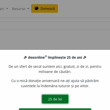
Donează
savings
ari
Resurse
®
🎉 dexonline
împlinește 25 de ani 🎉
De un sfert de secol suntem aici, gratuit, zi de zi, pentru
milioane de căutări.
Cu o mică donație aniversară ne-ați ajuta să păstrăm
cuvintele la îndemâna tuturor și pe viitor.
adj.
Care depășește un gabarit standard. –
A-
+
gabaritic.
ana_zecheru
acțiuni