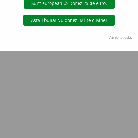
Copyright © 2004-2026 dexonline (https://dexonline.ro)
area datelor de pe acest site, inclusiv prin orice metode de extragere automată (web s
dul nostru prealabil scris, cu excepția seturilor de date oferite oficial spre utilizare pub
Am donat deja.
licență
confidențialitate
găzduit de
Hosterion