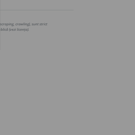
craping, crawling), sunt strict
lică (vezi licența).