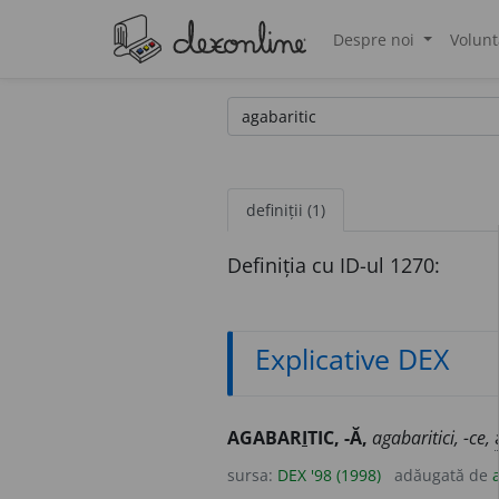
Despre noi
Volunt
®
definiții (1)
Definiția cu ID-ul 1270:
Explicative DEX
AGABAR
I
TIC, -Ă,
agabaritici, -ce,
sursa:
DEX '98 (1998)
adăugată de