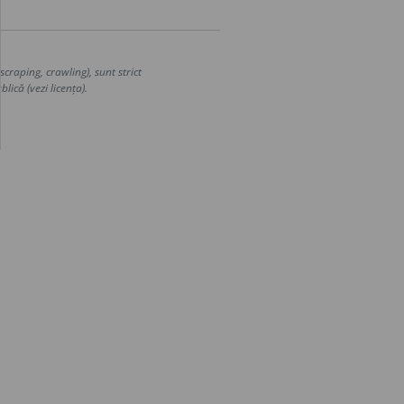
craping, crawling), sunt strict
lică (vezi licența).