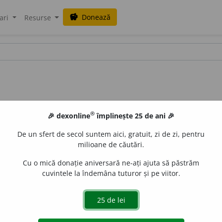
Donează
savings
ari
Resurse
®
🎉 dexonline
împlinește 25 de ani 🎉
De un sfert de secol suntem aici, gratuit, zi de zi, pentru
milioane de căutări.
Cu o mică donație aniversară ne-ați ajuta să păstrăm
cuvintele la îndemâna tuturor și pe viitor.
depășește gabaritul standard. /
a
+
gabaritic
iveco
acțiuni