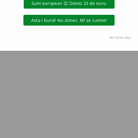
Copyright © 2004-2026 dexonline (https://dexonline.ro)
area datelor de pe acest site, inclusiv prin orice metode de extragere automată (web s
dul nostru prealabil scris, cu excepția seturilor de date oferite oficial spre utilizare pub
Am donat deja.
licență
confidențialitate
găzduit de
Hosterion