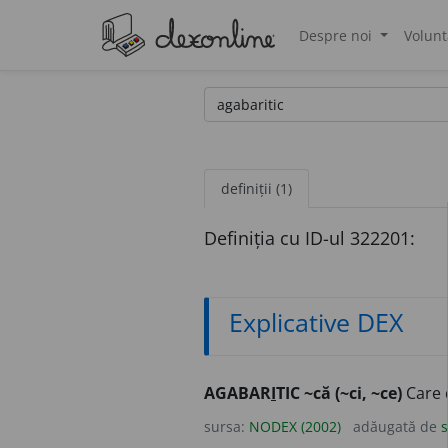
Despre noi
Volunt
®
definiții (1)
Definiția cu ID-ul 322201:
Explicative DEX
AGABAR
I
TIC ~că (~ci, ~ce)
Care 
sursa:
NODEX (2002)
adăugată de
s