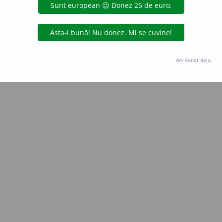
Copyright © 2004-2026 dexonline (https://dexonline.ro)
area datelor de pe acest site, inclusiv prin orice metode de extragere automată (web s
dul nostru prealabil scris, cu excepția seturilor de date oferite oficial spre utilizare pub
Am donat deja.
licență
confidențialitate
găzduit de
Hosterion