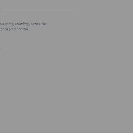
craping, crawling), sunt strict
lică (vezi licența).