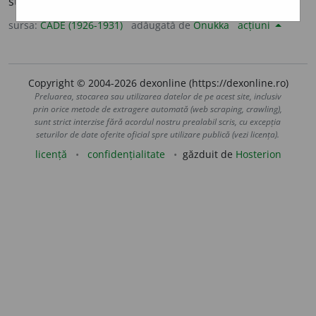
strînge laolaltă:
cristalele se agregă
[
fr.
<
lat.
].
sursa:
CADE (1926-1931)
adăugată de
Onukka
acțiuni
Copyright © 2004-2026 dexonline (https://dexonline.ro)
Preluarea, stocarea sau utilizarea datelor de pe acest site, inclusiv
prin orice metode de extragere automată (web scraping, crawling),
sunt strict interzise fără acordul nostru prealabil scris, cu excepția
seturilor de date oferite oficial spre utilizare publică (vezi licența).
licență
confidențialitate
găzduit de
Hosterion