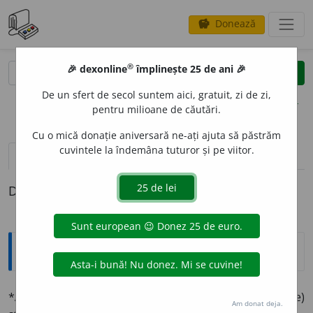
Donează
savings
®
®
🎉 dexonline
împlinește 25 de ani 🎉
caută
clear
search
De un sfert de secol suntem aici, gratuit, zi de zi,
opțiuni
pentru milioane de căutări.
Cu o mică donație aniversară ne-ați ajuta să păstrăm
cuvintele la îndemâna tuturor și pe viitor.
definiții (1)
Definiția cu ID-ul 1330813:
Explicative DEX
*
AGREG
A
(
agreg
, -
eghez
)
vb.
tr.
și
refl.
A (se) alipi, a (se)
Am donat deja.