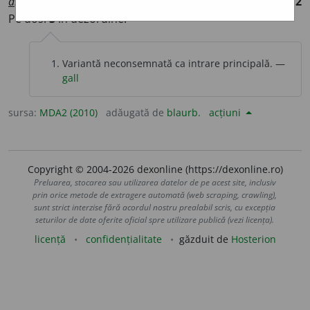
a
landala
/
E:
ngr
άλλά άντ άλλά
] (
Fam
)
1
La întâmplare.
2
Pe dos.
3
În dezordine.
Variantă neconsemnată ca intrare principală. —
gall
sursa:
MDA2 (2010)
adăugată de
blaurb.
acțiuni
Copyright © 2004-2026 dexonline (https://dexonline.ro)
Preluarea, stocarea sau utilizarea datelor de pe acest site, inclusiv
prin orice metode de extragere automată (web scraping, crawling),
sunt strict interzise fără acordul nostru prealabil scris, cu excepția
seturilor de date oferite oficial spre utilizare publică (vezi licența).
licență
confidențialitate
găzduit de
Hosterion