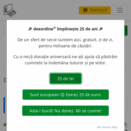
Donează
savings
®
®
🎉 dexonline
împlinește 25 de ani 🎉
caută
clear
search
De un sfert de secol suntem aici, gratuit, zi de zi,
opțiuni
pentru milioane de căutări.
Cu o mică donație aniversară ne-ați ajuta să păstrăm
cuvintele la îndemâna tuturor și pe viitor.
pronunție
(3)
volume_up
definiții (1)
Definiția cu ID-ul 1008808:
Explicative DEX
[1]
aland
a
la
av
[
At:
IANOV,
ap.
TDRG /
V:
~ntala,
h~
/
A:
Am donat deja.