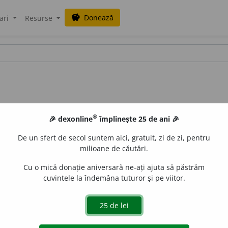
Donează
savings
ari
Resurse
®
🎉 dexonline
împlinește 25 de ani 🎉
De un sfert de secol suntem aici, gratuit, zi de zi, pentru
milioane de căutări.
Cu o mică donație aniversară ne-ați ajuta să păstrăm
cuvintele la îndemâna tuturor și pe viitor.
și
f.
Persoană care face parte din populația de bază a Republ
 de
blaurb.
acțiuni