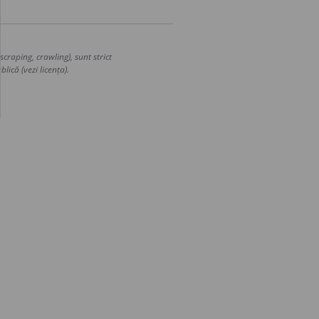
craping, crawling), sunt strict
lică (vezi licența).