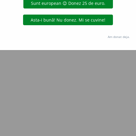
Copyright © 2004-2026 dexonline (https://dexonline.ro)
area datelor de pe acest site, inclusiv prin orice metode de extragere automată (web s
dul nostru prealabil scris, cu excepția seturilor de date oferite oficial spre utilizare pub
Am donat deja.
licență
confidențialitate
găzduit de
Hosterion