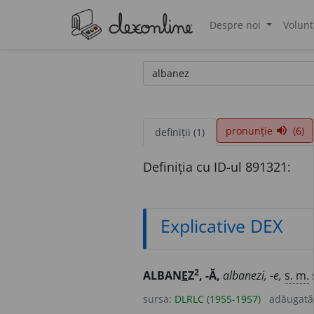
Despre noi
Volunt
®
pronunție
(6)
volume_up
definiții (1)
Definiția cu ID-ul 891321:
Explicative DEX
2
ALBAN
E
Z
, -Ă,
albanezi, -e,
s. m.
sursa:
DLRLC (1955-1957)
adăugată