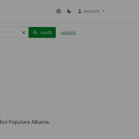
Anonim
language
dark_mode
person
caută
opțiuni
clear
search
icii Populare Albania.