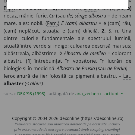
culoarea cerului senin. ♦
Fig.
Melancolic, trist, sumbru. ◊
Expr.
Inimă-albastră
=
a)
suflet trist,
p. ext.
tristețe, jale;
b)
necaz, mânie, furie.
Cu
(sau
de) sânge albastru
= de neam
mare, ales; nobil. (
Fam.
)
E (cam) albastru
= e (cam) rău,
(cam) neplăcut, situația e (cam) dificilă.
2.
S. n.
Una
dintre culorile fundamentale ale spectrului luminii,
situată între verde și indigo; culoarea descrisă mai sus;
albăstreală, albăstrime. ◊
Albastru de metilen
= colorant
albastru (
1
) întrebuințat în vopsitorie, în lucrări de
biologie și în medicină.
Albastru de Prusia
(sau
de Berlin)
=
ferocianură de fier folosită ca pigment albastru. –
Lat.
albaster
(<
albus).
sursa:
DEX '98 (1998)
adăugată de
ana_zecheru
acțiuni
Copyright © 2004-2026 dexonline (https://dexonline.ro)
Preluarea, stocarea sau utilizarea datelor de pe acest site, inclusiv
prin orice metode de extragere automată (web scraping, crawling),
sunt strict interzise fără acordul nostru prealabil scris, cu excepția