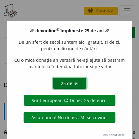
Donează
savings
®
®
🎉 dexonline
împlinește 25 de ani 🎉
caută
clear
search
De un sfert de secol suntem aici, gratuit, zi de zi,
opțiuni
pentru milioane de căutări.
Cu o mică donație aniversară ne-ați ajuta să păstrăm
cuvintele la îndemâna tuturor și pe viitor.
pronunție
(50)
volume_up
definiții (1)
Definiția cu ID-ul 1556:
Explicative DEX
ALB
A
STRU, -Ă,
albaștri, -stre,
adj.
,
s. n.
1.
Adj.
Care are
Am donat deja.