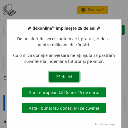
Donează
savings
®
®
🎉 dexonline
împlinește 25 de ani 🎉
caută
clear
search
De un sfert de secol suntem aici, gratuit, zi de zi,
opțiuni
pentru milioane de căutări.
Cu o mică donație aniversară ne-ați ajuta să păstrăm
cuvintele la îndemâna tuturor și pe viitor.
pronunție
(50)
volume_up
definiții (1)
Definiția cu ID-ul 221170:
Ortografice DOOM
alb
a
stru
adj. m., pl.
alb
a
ștri;
f. sg.
alb
a
stră,
pl.
alb
a
stre
Am donat deja.