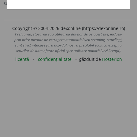
sursa:
Ortografic (2002)
adăugată de
siveco
acțiuni
Copyright © 2004-2026 dexonline (https://dexonline.ro)
Preluarea, stocarea sau utilizarea datelor de pe acest site, inclusiv
prin orice metode de extragere automată (web scraping, crawling),
sunt strict interzise fără acordul nostru prealabil scris, cu excepția
seturilor de date oferite oficial spre utilizare publică (vezi licența).
licență
confidențialitate
găzduit de
Hosterion