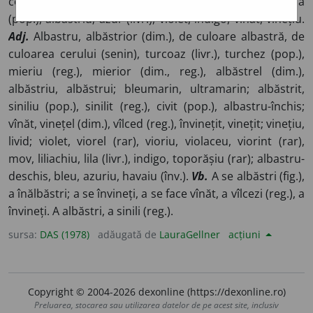
cerului, vineția cerului; albăstrime, albăstreală, sineală
(pop.), albăstriu; azur (livr.), violet, indigo, vînăt, vinețiu.
Adj.
Albastru, albăstrior (dim.), de culoare albastră, de
culoarea cerului (senin), turcoaz (livr.), turchez (pop.),
mieriu (reg.), mierior (dim., reg.), albăstrel (dim.),
albăstriu, albăstrui; bleumarin, ultramarin; albăstrit,
siniliu (pop.), sinilit (reg.), civit (pop.), albastru-închis;
vînăt, vinețel (dim.), vîlced (reg.), învinețit, vinețit; vinețiu,
livid; violet, viorel (rar), vioriu, violaceu, viorint (rar),
mov, liliachiu, lila (livr.), indigo, toporășiu (rar); albastru-
deschis, bleu, azuriu, havaiu (înv.).
Vb.
A se albăstri (fig.),
a înălbăstri; a se învineți, a se face vînăt, a vîlcezi (reg.), a
învineți. A albăstri, a sinili (reg.).
sursa:
DAS (1978)
adăugată de
LauraGellner
acțiuni
Copyright © 2004-2026 dexonline (https://dexonline.ro)
Preluarea, stocarea sau utilizarea datelor de pe acest site, inclusiv