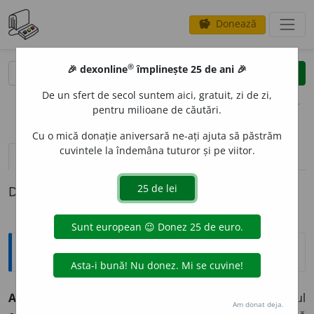
Donează
savings
®
®
🎉 dexonline
împlinește 25 de ani 🎉
caută
clear
search
De un sfert de secol suntem aici, gratuit, zi de zi,
opțiuni
pentru milioane de căutări.
Cu o mică donație aniversară ne-ați ajuta să păstrăm
cuvintele la îndemâna tuturor și pe viitor.
pronunție
(50)
volume_up
definiții (1)
Definiția cu ID-ul 963775:
Sinonime
ALBASTRU.
Subst.
Albastru, culoare albastră; albastrul
Am donat deja.