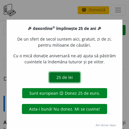
Donează
savings
®
®
🎉 dexonline
împlinește 25 de ani 🎉
caută
clear
search
De un sfert de secol suntem aici, gratuit, zi de zi,
opțiuni
pentru milioane de căutări.
Cu o mică donație aniversară ne-ați ajuta să păstrăm
cuvintele la îndemâna tuturor și pe viitor.
pronunție
(4)
volume_up
definiții (1)
Definiția cu ID-ul 393335:
Explicative DEX
ALIC
A
NTE
s.n.
Soi de viță de vie cu struguri roșietici și
Am donat deja.