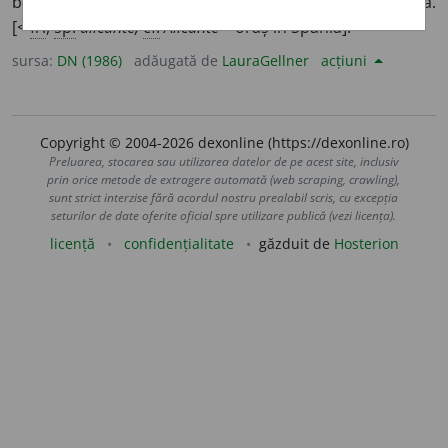
boabe sferice. ♦ (
P. ext.
) Vin licoros originar din Spania.
[<
fr.
,
sp.
alicante,
cf.
Alicante
– oraș în Spania].
sursa:
DN (1986)
adăugată de
LauraGellner
acțiuni
Copyright © 2004-2026 dexonline (https://dexonline.ro)
Preluarea, stocarea sau utilizarea datelor de pe acest site, inclusiv
prin orice metode de extragere automată (web scraping, crawling),
sunt strict interzise fără acordul nostru prealabil scris, cu excepția
seturilor de date oferite oficial spre utilizare publică (vezi licența).
licență
confidențialitate
găzduit de
Hosterion