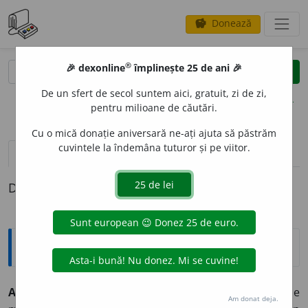
Donează
savings
®
®
🎉 dexonline
împlinește 25 de ani 🎉
caută
clear
search
De un sfert de secol suntem aici, gratuit, zi de zi,
opțiuni
pentru milioane de căutări.
Cu o mică donație aniversară ne-ați ajuta să păstrăm
cuvintele la îndemâna tuturor și pe viitor.
pronunție
(4)
volume_up
definiții (1)
Definiția cu ID-ul 522821:
Explicative DEX
ALIC
A
NTE
s. n.
Soi de viță de vie cu struguri roșietici de
Am donat deja.