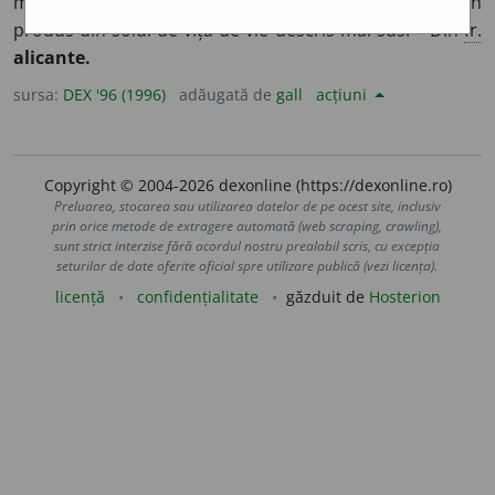
mărime mijlocie și boabe sferice uniforme. ♦
P. ext.
Vin
produs din soiul de viță de vie descris mai sus. – Din
fr.
alicante.
sursa:
DEX '96 (1996)
adăugată de
gall
acțiuni
Copyright © 2004-2026 dexonline (https://dexonline.ro)
Preluarea, stocarea sau utilizarea datelor de pe acest site, inclusiv
prin orice metode de extragere automată (web scraping, crawling),
sunt strict interzise fără acordul nostru prealabil scris, cu excepția
seturilor de date oferite oficial spre utilizare publică (vezi licența).
licență
confidențialitate
găzduit de
Hosterion