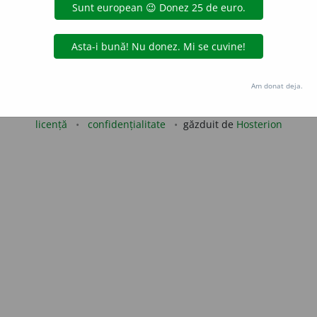
de
blaurb.
acțiuni
Copyright © 2004-2026 dexonline (https://dexonline.ro)
Am donat deja.
area datelor de pe acest site, inclusiv prin orice metode de extragere automată (web s
dul nostru prealabil scris, cu excepția seturilor de date oferite oficial spre utilizare pub
licență
confidențialitate
găzduit de
Hosterion