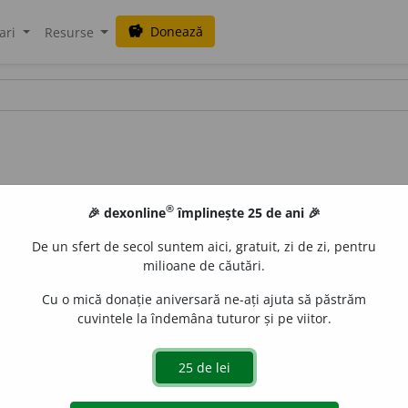
Donează
savings
ari
Resurse
®
🎉 dexonline
împlinește 25 de ani 🎉
De un sfert de secol suntem aici, gratuit, zi de zi, pentru
milioane de căutări.
Cu o mică donație aniversară ne-ați ajuta să păstrăm
cuvintele la îndemâna tuturor și pe viitor.
 se desluși.
Sl.
ličiti
„a se contura, a se arăta” (Capidan,
Dacor
minarea cu
lat.
allūcēre
(REW 370; DAR; Candrea),
cf.
napol.
llo
otetic, frecvent în mai multe
der.
verbale.