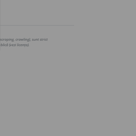
craping, crawling), sunt strict
lică (vezi licența).