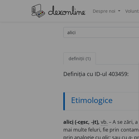
Despre noi
Volunt
®
definiții (1)
Definiția cu ID-ul 403459:
Etimologice
alic
i
(-c
e
sc, -
i
t),
vb.
– A se zări, a
mai multe feluri, fie prin conta
prin analogie cu
alic;
sau cu
a-
pr