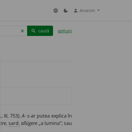
Anonim
language
dark_mode
person
caută
opțiuni
clear
search
.,
III, 753).
A
- s-ar putea explica în
cire,
sard.
allúgere
„a lumina”; sau