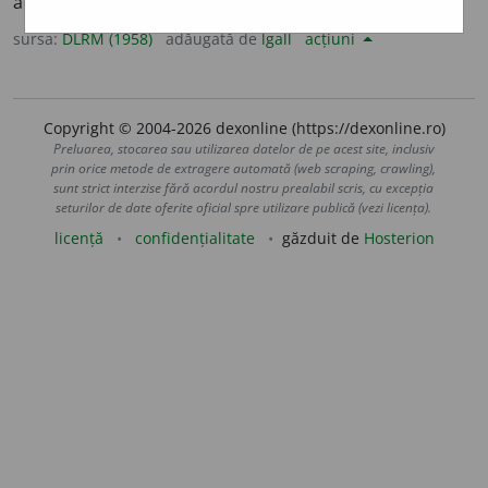
apărea mai distinct dintre alte lucruri.
sursa:
DLRM (1958)
adăugată de
lgall
acțiuni
Copyright © 2004-2026 dexonline (https://dexonline.ro)
Preluarea, stocarea sau utilizarea datelor de pe acest site, inclusiv
prin orice metode de extragere automată (web scraping, crawling),
sunt strict interzise fără acordul nostru prealabil scris, cu excepția
seturilor de date oferite oficial spre utilizare publică (vezi licența).
licență
confidențialitate
găzduit de
Hosterion