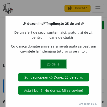
Donează
savings
®
®
🎉 dexonline
împlinește 25 de ani 🎉
caută
clear
search
De un sfert de secol suntem aici, gratuit, zi de zi,
opțiuni
pentru milioane de căutări.
Cu o mică donație aniversară ne-ați ajuta să păstrăm
cuvintele la îndemâna tuturor și pe viitor.
definiții (1)
Definiția cu ID-ul 447117:
Explicative DEX
ALISMATAC
E
E
s. f.
pl.
familie de plante
Am donat deja.