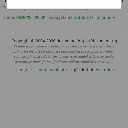
monocotiledonate acvatice prevăzute cu canale aerifere
în tulpini și frunze. (după
fr.
alismacées
)
sursa:
MDN '00 (2000)
adăugată de
raduborza
acțiuni
Copyright © 2004-2026 dexonline (https://dexonline.ro)
Preluarea, stocarea sau utilizarea datelor de pe acest site, inclusiv
prin orice metode de extragere automată (web scraping, crawling),
sunt strict interzise fără acordul nostru prealabil scris, cu excepția
seturilor de date oferite oficial spre utilizare publică (vezi licența).
licență
confidențialitate
găzduit de
Hosterion