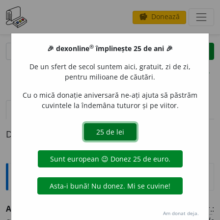
Donează
savings
®
®
🎉 dexonline
împlinește 25 de ani 🎉
caută
clear
search
De un sfert de secol suntem aici, gratuit, zi de zi,
opțiuni
pentru milioane de căutări.
Cu o mică donație aniversară ne-ați ajuta să păstrăm
cuvintele la îndemâna tuturor și pe viitor.
definiții (1)
Definiția cu ID-ul 1331953:
Explicative DEX
ALIV
A
NTA
adv.
Peste cap, întrebuințat mai ales în
expr.
:
Am donat deja.