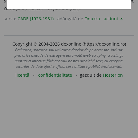
a cădea, a veni, a da ~, împiedicat cu picioarele în mînecile
contășului, căzuse ~ la pămînt
(CRG.)
.
sursa:
CADE (1926-1931)
adăugată de
Onukka
acțiuni
Copyright © 2004-2026 dexonline (https://dexonline.ro)
Preluarea, stocarea sau utilizarea datelor de pe acest site, inclusiv
prin orice metode de extragere automată (web scraping, crawling),
sunt strict interzise fără acordul nostru prealabil scris, cu excepția
seturilor de date oferite oficial spre utilizare publică (vezi licența).
licență
confidențialitate
găzduit de
Hosterion