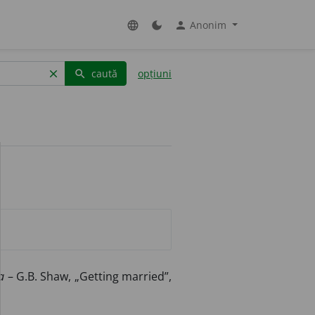
Anonim
language
dark_mode
person
caută
opțiuni
clear
search
a
– G.B. Shaw, „Getting married”,