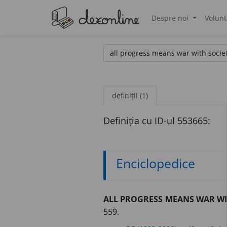
Despre noi
Volunt
®
definiții (1)
Definiția cu ID-ul 553665:
Enciclopedice
ALL PROGRESS MEANS WAR WI
559.