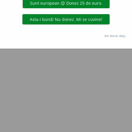
blaurb.
acțiuni
Copyright © 2004-2026 dexonline (https://dexonline.ro)
area datelor de pe acest site, inclusiv prin orice metode de extragere automată (web s
Am donat deja.
dul nostru prealabil scris, cu excepția seturilor de date oferite oficial spre utilizare pub
licență
confidențialitate
găzduit de
Hosterion