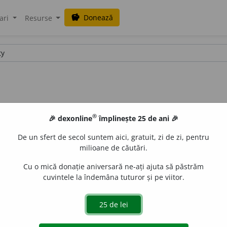
Donează
savings
ari
Resurse
®
🎉 dexonline
împlinește 25 de ani 🎉
De un sfert de secol suntem aici, gratuit, zi de zi, pentru
milioane de căutări.
Cu o mică donație aniversară ne-ați ajuta să păstrăm
cuvintele la îndemâna tuturor și pe viitor.
TH SOCIETY
(
engl.
)
orice progres înseamnă război cu societate