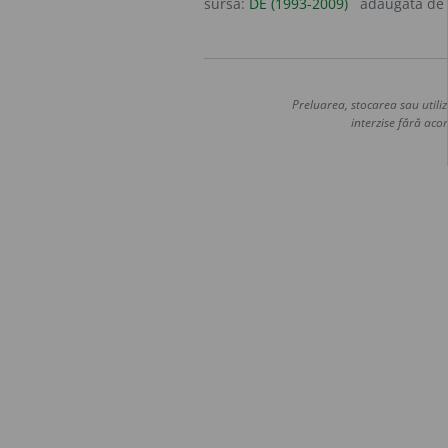
sursa:
DE (1993-2009)
adăugată de
Preluarea, stocarea sau utiliz
interzise fără acor