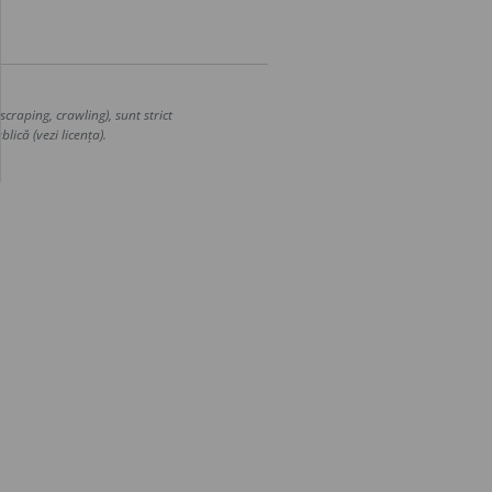
craping, crawling), sunt strict
lică (vezi licența).