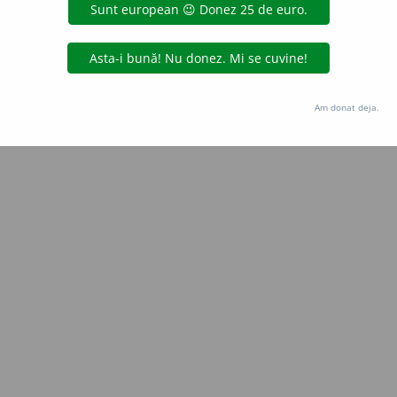
Copyright © 2004-2026 dexonline (https://dexonline.ro)
area datelor de pe acest site, inclusiv prin orice metode de extragere automată (web s
dul nostru prealabil scris, cu excepția seturilor de date oferite oficial spre utilizare pub
Am donat deja.
licență
confidențialitate
găzduit de
Hosterion