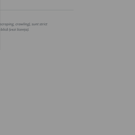
craping, crawling), sunt strict
lică (vezi licența).