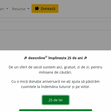
Donează
savings
ari
Resurse
®
🎉 dexonline
împlinește 25 de ani 🎉
De un sfert de secol suntem aici, gratuit, zi de zi, pentru
milioane de căutări.
Cu o mică donație aniversară ne-ați ajuta să păstrăm
cuvintele la îndemâna tuturor și pe viitor.
o
r.
All
e
CristinaDianaN
acțiuni