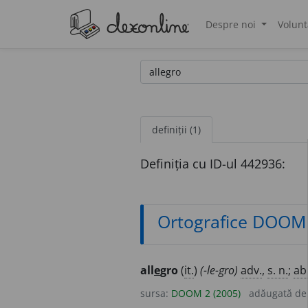
Despre noi
Volunt
®
definiții (1)
Definiția cu ID-ul 442936:
Ortografice DOOM
all
e
gro
(
it.
)
(-le-gro)
adv.
,
s. n.
;
ab
sursa:
DOOM 2 (2005)
adăugată d